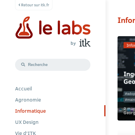
Retour sur itk.fr
Info
Info
Ing
Geo
Accueil
adop
Agronomie
main
2 mar
Informatique
Georg
UX Design
Vie d'ITK