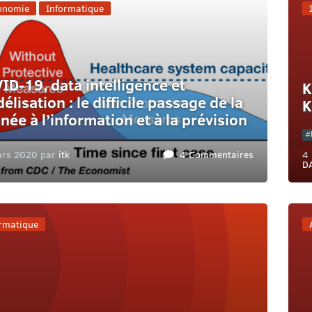
onomie
Informatique
ID-19, data intelligence et
K
lisation : le difficile passage de la
K
née à l’information et à la prévision
ars 2020 par
itk
4 Commentaires
4
D
rmatique