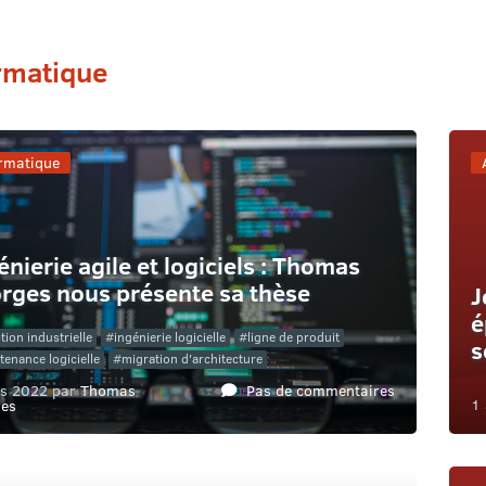
rmatique
rmatique
énierie agile et logiciels : Thomas
rges nous présente sa thèse
J
é
tion industrielle
ingénierie logicielle
ligne de produit
s
tenance logicielle
migration d'architecture
s 2022 par
Thomas
Pas de commentaires
1 
es