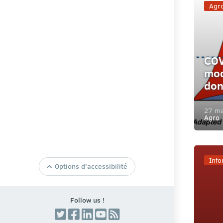
Agr
COV
modé
don
27 m
Agro
Info
Options d'accessibilité
Taille de texte par Defaut
Agrandir la Taille du Texte
Follow us !
Réduire la Taille du Texte