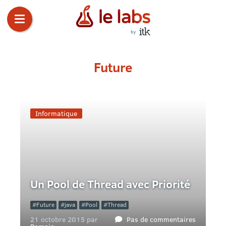
Future
Informatique
Un Pool de Thread avec Priorité
Future
java
Pool
Thread
21 octobre 2015 par
Pas de commentaires