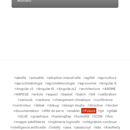
Romain
abeille
actualité
adoption industrielle
agilité
agriculture
agroclimatologie
agrométéorologie
agronomie
Angular 6
Angular cli
AngularJS
AngularJs2
architecture
AROME
ARPEGE
article
aspect
basket
batch
blé
calibration
canicule
carbone
changement climatique
conférence
controleur
débat
debug
design studio
directive
docker
documentation
effet de serre
enabler
Future
git
gitlab
GLUE
graphique
hackingDay
humidité
ICON
ihm
images satellitaires
ingénierie logicielle
intégration-continue
intelligence artificielle
Intellij
java
javascript
k8s
KiwiParty