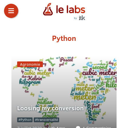
Python
Agronomie
Loosing my conversion
Python
transversalité
7 juillet 2020 par
itk Agro
1 Commentaire