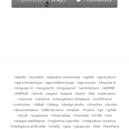
abeille
actualité
adoption industrielle
agilité
agriculture
agroclimatologie
agrométéorologie
agronomie
Angular 6
Angular cli
AngularJS
AngularJs2
architecture
AROME
ARPEGE
article
aspect
basket
batch
blé
calibration
canicule
carbone
changement climatique
conférence
controleur
débat
debug
design studio
directive
docker
documentation
effet de serre
enabler
Future
git
gitlab
GLUE
graphique
hackingDay
humidité
ICON
ihm
images satellitaires
ingénierie logicielle
intégration-continue
intelligence artificielle
Intellij
java
javascript
k8s
KiwiParty