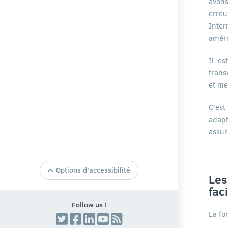
avons
erreu
Inter
améri
Il es
trans
et me
C’est
adapt
assur
Options d'accessibilité
Taille de texte par Defaut
Les
fac
Agrandir la Taille du Texte
Follow us !
Réduire la Taille du Texte
La fo