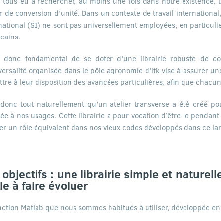
 tous eu à rechercher, au moins une fois dans notre existence, 
r de conversion d’unité. Dans un contexte de travail international
national (SI) ne sont pas universellement employées, en particuli
cains.
t donc fondamental de se doter d’une librairie robuste de con
versalité organisée dans le pôle agronomie d’itk vise à assurer un
ttre à leur disposition des avancées particulières, afin que chacun
 donc tout naturellement qu’un atelier transverse a été créé pou
ée à nos usages. Cette librairie a pour vocation d’être le pendan
er un rôle équivalent dans nos vieux codes développés dans ce la
 objectifs : une librairie simple et naturel
ile à faire évoluer
nction Matlab que nous sommes habitués à utiliser, développée en 