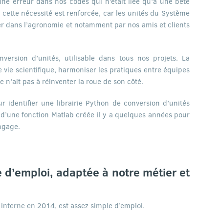
une erreur dans nos codes qui n’était liée qu’à une bête
, cette nécessité est renforcée, car les unités du Système
er dans l’agronomie et notamment par nos amis et clients
version d’unités, utilisable dans tous nos projets. La
e vie scientifique, harmoniser les pratiques entre équipes
e n’ait pas à réinventer la roue de son côté.
r identifier une librairie Python de conversion d’unités
t d’une fonction Matlab créée il y a quelques années pour
ngage.
le d’emploi, adaptée à notre métier et
interne en 2014, est assez simple d’emploi.