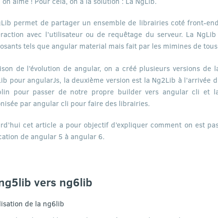
: on aime ! Pour cela, on a la solution : La NgLib.
Lib permet de partager un ensemble de librairies coté front-en
eraction avec l’utilisateur ou de requêtage du serveur. La NgL
sants tels que angular material mais fait par les mimines de tou
ison de l’évolution de angular, on a créé plusieurs versions de l
Lib pour angularJs, la deuxième version est la Ng2Lib à l’arrivée d
lin pour passer de notre propre builder vers angular cli et la
nisée par angular cli pour faire des librairies.
rd’hui cet article a pour objectif d’expliquer comment on est p
cation de angular 5 à angular 6.
ng5lib vers ng6lib
lisation de la ng6lib