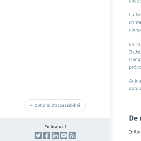
clics 
La Ng
d’int
compo
En ra
ItkJs
tremp
préco
Aujou
appli
Options d'accessibilité
Taille de texte par Defaut
De 
Agrandir la Taille du Texte
Follow us !
Réduire la Taille du Texte
Initia