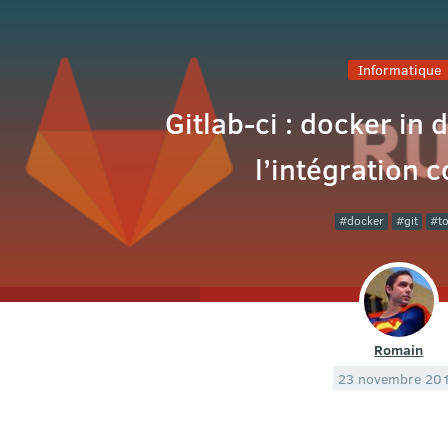
Informatique
Gitlab-ci : docker in
l’intégration 
docker
git
t
Romain
23 novembre 20