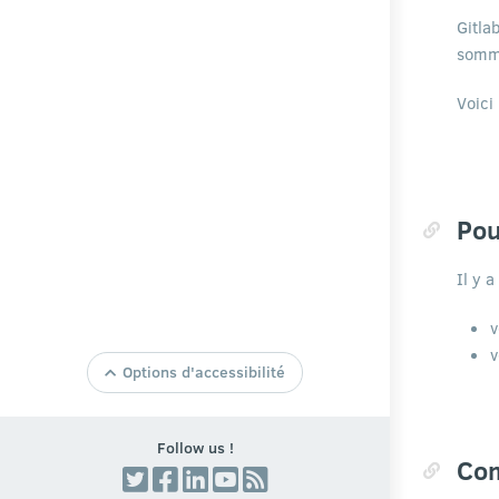
Gitla
somme
Voici
Pou
Il y a
v
v
Options d'accessibilité
Taille de texte par Defaut
Agrandir la Taille du Texte
Follow us !
Réduire la Taille du Texte
Co