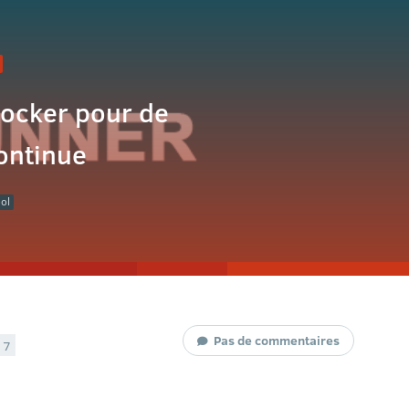
 docker pour de
continue
ool
Pas de commentaires
17