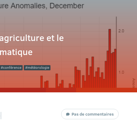
griculture et le
imatique
conférence
météorologie
Pas de commentaires
9