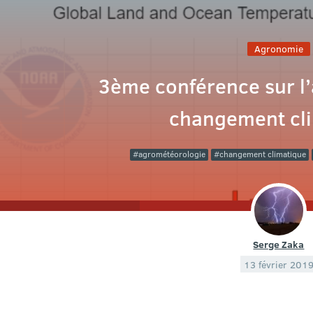
Agronomie
3ème conférence sur l’a
changement cl
agrométéorologie
changement climatique
Serge Zaka
13 février 201