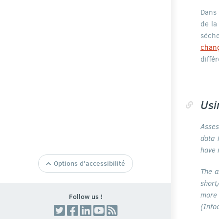
Dans 
de la
séche
chan
diffé
Usi
Asses
data 
have 
Options d'accessibilité
Taille de texte par Defaut
The a
short
Agrandir la Taille du Texte
more
Follow us !
Réduire la Taille du Texte
(Info